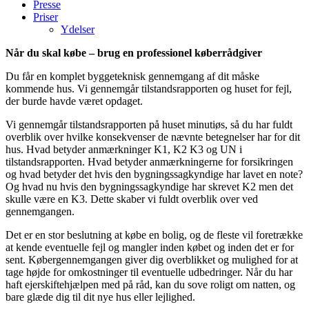
Presse
Priser
Ydelser
Når du skal købe – brug en professionel køberrådgiver
Du får en komplet byggeteknisk gennemgang af dit måske
kommende hus. Vi gennemgår tilstandsrapporten og huset for fejl,
der burde havde været opdaget.
Vi gennemgår tilstandsrapporten på huset minutiøs, så du har fuldt
overblik over hvilke konsekvenser de nævnte betegnelser har for dit
hus. Hvad betyder anmærkninger K1, K2 K3 og UN i
tilstandsrapporten. Hvad betyder anmærkningerne for forsikringen
og hvad betyder det hvis den bygningssagkyndige har lavet en note?
Og hvad nu hvis den bygningssagkyndige har skrevet K2 men det
skulle være en K3. Dette skaber vi fuldt overblik over ved
gennemgangen.
Det er en stor beslutning at købe en bolig, og de fleste vil foretrække
at kende eventuelle fejl og mangler inden købet og inden det er for
sent. Købergennemgangen giver dig overblikket og mulighed for at
tage højde for omkostninger til eventuelle udbedringer. Når du har
haft ejerskiftehjælpen med på råd, kan du sove roligt om natten, og
bare glæde dig til dit nye hus eller lejlighed.