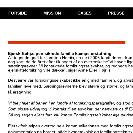
FORSIDE
MISSION
CASES
PRESSE
PRISER
YDELSER
Ejerskiftehjælpen sikrede familie kæmpe erstatning
Alt tegnede godt for familien Højriis, da de i 2005 fandt deres 
dog kort, da de året efter fik noget af en overraskelse“Vi havde 
sætningsrev­ner. Vi kontaktede forsikringsselskabet, og regnede 
ejerskifteforsikring ville dække”, siger Anne Eiler Højriis.
Desværre var forsikringsselskabet ikke enig med familien, og afv
familien leve med. Sætningsrevnerne blev større og større, og fami
få erstatning.
Vi blev fejet af banen i en jungle af forsikringsparagraffer, og sto
Som sidste udvej tog vi kontakt til en advokat, der henviste os til E
Så tog sagen ellers fart. Nu kunne Forsikringsselskabet lige pludse
Ejerskiftehjælpen overtog hele kommunikationen med forsikringss
dokumentation på bordet, både byg­geteknisk og forsikringsteknis